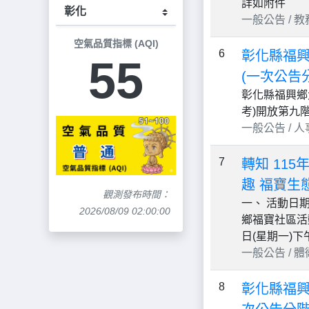
詳如附件
一般公告 / 教務主
空氣品質指標 (AQI)
6
彰化縣福興
55
(一次公告
彰化縣福興鄉
考)開放第九
一般公告 / 人事 /
7
轉知 11
趣 福寶生
觀測發布時間：
一、 活動日期
2026/08/09 02:00:00
鄉福寶社區活動
日(星期一)下午 
一般公告 / 體衛組
8
彰化縣福興