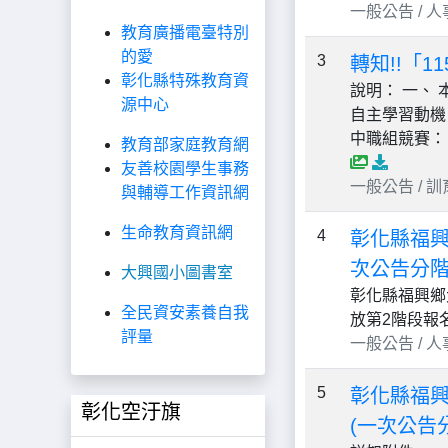
一般公告 / 人事 /
教育廣播電臺特別
的愛
3
轉知!!「
彰化縣特殊教育資
說明： 一、
源中心
自主學習動機
中職組競賽： 
教育部家庭教育網
友善校園學生事務
一般公告 / 訓育組
與輔導工作資訊網
生命教育資訊網
4
彰化縣福興
次公告分階
大興國小圖書室
彰化縣福興鄉
全民資安素養自我
放第2階段報
評量
一般公告 / 人事 /
5
彰化縣福興
彰化空汙旗
(一次公告