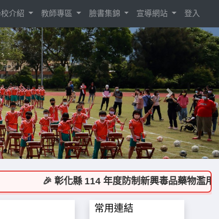
學校介紹
教師專區
臉書集錦
宣導網站
登入
Next
🎉 彰化縣 114 年度防制新興毒品藥物濫用及
常用連結