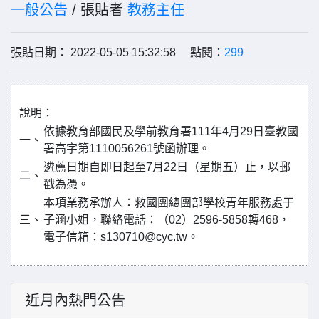
一般公告
/ 張貼者
教務主任
張貼日期： 2022-05-05 15:32:58 點閱：
299
說明：
依據教育部國民及學前教育署111年4月29日臺教國
一、
署高字第1110056261號函辦理。
遴薦日期自即日起至7月22日（星期五）止，以郵
二、
戳為憑。
本項業務承辦人：救國團總團部學校青年服務處于
三、
子涵小姐，聯絡電話：（02）2596-5858轉468，
電子信箱：s130710@cyc.tw。
近月內熱門公告