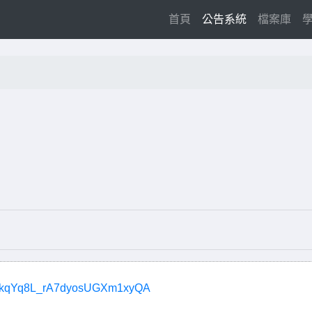
(current)
首頁
公告系統
檔案庫
BN1zkqYq8L_rA7dyosUGXm1xyQA