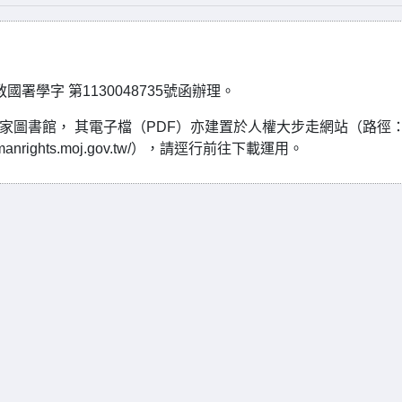
署學字 第1130048735號函辦理。
家圖書館， 其電子檔（PDF）亦建置於人權大步走網站（路徑
umanrights.moj.gov.tw/），請逕行前往下載運用。