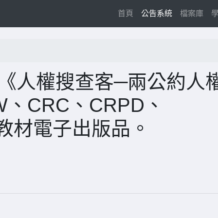
(current)
首頁
公告系統
檔案庫
「《人權搜查客─兩公約人
AW、CRC、CRPD、
權教材電子出版品。