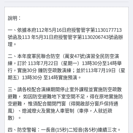
說明：
一、依據本府112年5月16日府授警管字第1130177713
號函及113 年5月31日府授警管字第1130206743號函辦
理。
二、本年度軍民聯合防空（萬安47號)演習全民防空演
練，訂於 113年7月22日（星期一）13時30分至14時舉
行，實施30分 鐘防空疏散演練；並於113年7月19日（星
期五）13時30分 至14時實施預演。
三、請各校配合演練期間停止室外課程並實施防空疏散
避難， 如因防空避難地下室空間不足，得在原地實施防
空避難， 惟須配合關閉門窗（得開啟部分窗戶保持通
風）、熄滅燈火及實施人車管制（車停，人就近疏
散）。
四、防空警報：一長音(15秒)二短音(各5秒)連續三次。