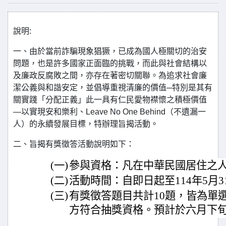
說明:
一、由於當前詐騙現象猖獗，已成為國人極關切的治安
問題，也是許多國家正面臨的挑戰，而此與社會結構以
及廉政反腐敗之間，亦存在著密切關聯。為追求社會廉
潔公義與和諧安定，並倡導重視清廉的價值─特別是其有
關實踐「分配正義」此一具有仁民愛物襟懷之積極價值
—以實現安和樂利、Leave No One Behind（不遺漏一
人）的永續發展目標，特辦理旨揭活動。
二、旨揭有獎徵答活動說明如下：
(一)
參與資格：凡在中華民國居住之
(二)
活動時間：自即日起至114年5月3
(三)
有獎徵答題目共計10題，皆為單
方符合抽獎資格。預計於六月下