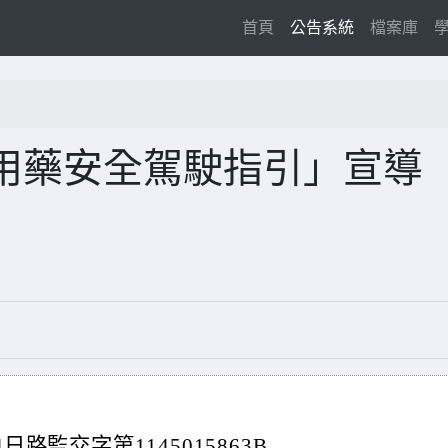
(current)
首頁
公告系統
檔案庫
用藥安全駕駛指引」宣導
路監交字第1145015863B