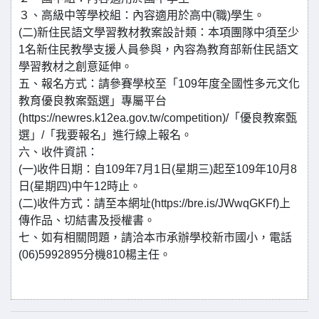
３、高級中等學校組：內容適用於高中(職)學生。
(二)新住民語文學習教材教案設計類：本項團隊中須至少
1名新住民教學支援人員參與，內容為教育部新住民語文
學習教材之創意延伸。
五、報名方式：請參賽學校至「109年度全國性多元文化
教育優良教案甄選」專屬平台
(https://newres.k12ea.gov.tw/competition)/「優良教案甄
選」/「我要報名」進行線上報名。
六、收件資訊：
(一)收件日期：自109年7月1日(星期三)起至109年10月8
日(星期四)中午12時止。
(二)收件方式：請至本網址(https://bre.is/JWwqGKFf)上
傳作品、切結書及授權書。
七、如有相關問題，請洽本市承辦學校新市國小，電話
(06)5992895分機810楊主任。