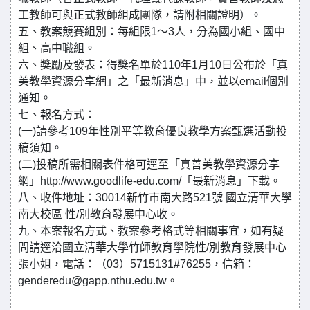
工教師可與正式教師組成團隊，請附相關證明）。
五、教案競賽組別：每組限1〜3人，分為國小組、國中
組、高中職組。
六、獎勵及發表：得獎名單於110年1月10日公布於「真
美教學資源分享網」之「最新消息」中，並以email個別
通知。
七、報名方式：
(一)請參考109年性別平等教育優良教學方案甄選活動投
稿須知。
(二)投稿所需相關表件格可逕至「真善美教學資源分享
網」http://www.goodlife-edu.com/「最新消息」下載。
八、收件地址：30014新竹市南大路521號 國立清華大學
南大校區 性/別教育發展中心收。
九、本案報名方式、教案參考格式等相關事宜，如有疑
問請逕洽國立清華大學竹師教育學院性/別教育發展中心
張小姐，電話：（03）5715131#76255，信箱：
genderedu@gapp.nthu.edu.tw。