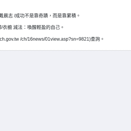
演廳/戴晨志 /成功不是靠奇蹟，而是靠累積。
/陳麗卿/衣櫥 減法：喚醒輕盈的自己。
v.tw /ch/16news/01view.asp?sn=9821)查詢。