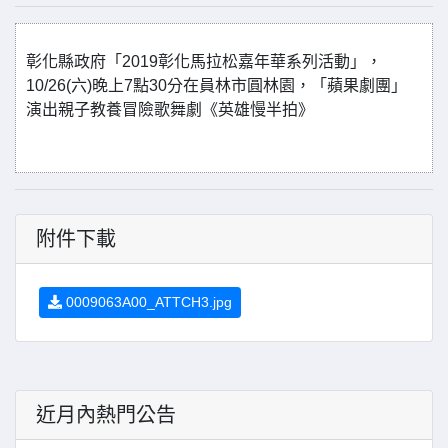
彰化縣政府「2019彰化馬拉松嘉年華系列活動」，
10/26(六)晚上7點30分在員林市圓林園，「蘋果劇團」
演出親子教養冒險歌舞劇《英雄慢半拍》
附件下載
0009063A00_ATTCH3.jpg
近月內熱門公告