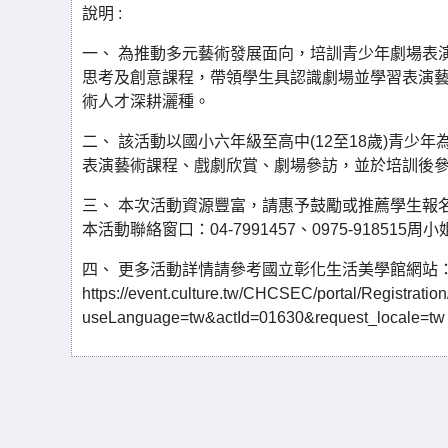
說明 :
一、 為推動多元藝術發展面向，培訓青少年劇場表
思考及創意課程，帶領學生具認識劇場並學習表演
術人才深耕灑種。
二、 該活動以國小六年級至高中(12至18歲)青少年
表演藝術課程、戲劇欣賞、劇場參訪，並於培訓後
三、 本次活動資源豐富，請惠予鼓勵或推薦學生報
本活動聯絡窗口：04-7991457、0975-918515周小姐辦理
四、 更多活動詳情請參考國立彰化生活美學館網站
https://event.culture.tw/CHCSEC/portal/Registrati
useLanguage=tw&actId=01630&request_locale=t