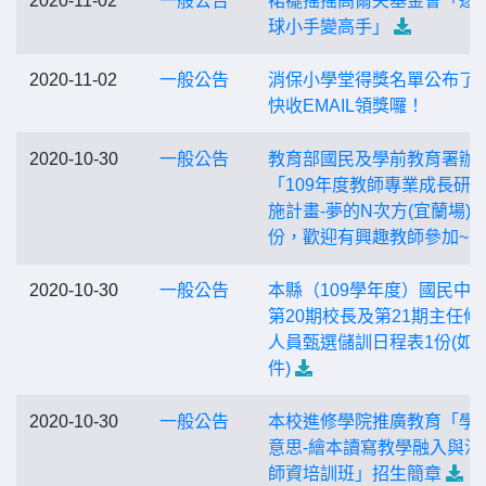
2020-11-02
一般公告
裙襬搖搖高爾夫基金會「逐
球小手變高手」
2020-11-02
一般公告
消保小學堂得獎名單公布了
快收EMAIL領獎囉！
2020-10-30
一般公告
教育部國民及學前教育署辦
「109年度教師專業成長研
施計畫-夢的N次方(宜蘭場)」
份，歡迎有興趣教師參加~
2020-10-30
一般公告
本縣（109學年度）國民中
第20期校長及第21期主任候
人員甄選儲訓日程表1份(如
件)
2020-10-30
一般公告
本校進修學院推廣教育「學
意思-繪本讀寫教學融入與活
師資培訓班」招生簡章