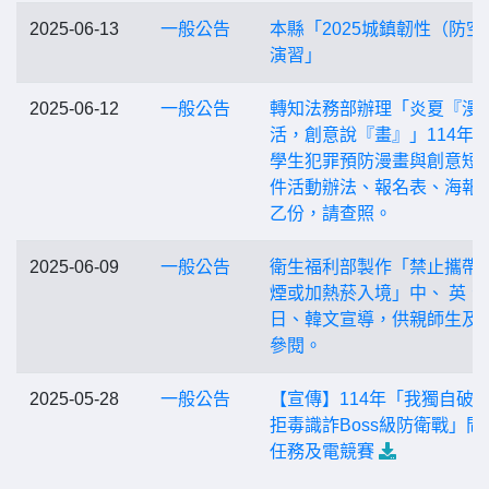
2025-06-13
一般公告
本縣「2025城鎮韌性（防空
演習」
2025-06-12
一般公告
轉知法務部辦理「炎夏『漫
活，創意說『畫』」114年
學生犯罪預防漫畫與創意短
件活動辦法、報名表、海報
乙份，請查照。
2025-06-09
一般公告
衛生福利部製作「禁止攜帶
煙或加熱菸入境」中、 英、
日、韓文宣導，供親師生及
參閱。
2025-05-28
一般公告
【宣傳】114年「我獨自破
拒毒識詐Boss級防衛戰」問
任務及電競賽