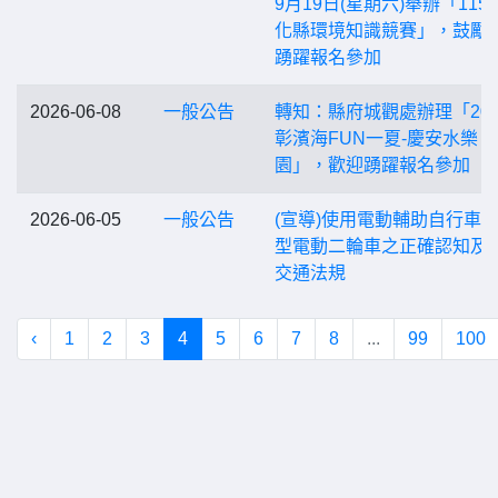
9月19日(星期六)舉辦「115
化縣環境知識競賽」，鼓勵
踴躍報名參加
2026-06-08
一般公告
轉知：縣府城觀處辦理「202
彰濱海FUN一夏-慶安水樂
園」，歡迎踴躍報名參加
2026-06-05
一般公告
(宣導)使用電動輔助自行車
型電動二輪車之正確認知及
交通法規
‹
1
2
3
4
5
6
7
8
...
99
100