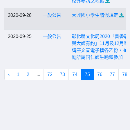
校外參訪之地點
2020-09-28
一般公告
大興國小學生請假規定
2020-09-25
一般公告
彰化縣文化局2020「書香彰
與大師有約」11月及12月專
講座文宣電子檔各乙份，並
勵所屬同仁師生踴躍參加
‹
1
2
...
72
73
74
75
76
77
78