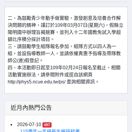
二、為鼓勵青少年動手做實驗，激發創意及培養合作解
決問題的精神，謹訂於109年03月07日(星期六)，假縣立
陽明國中辦理旨揭競賽，並列入十二年國教免試入學超
額比序積分採計項目。
三、請鼓勵學生組隊報名參加，組隊方式以四人為一
組，並設指導教師一人，並請依權責惠予指導及帶隊教
師公(差)假登記。
四、本活動即日起至109年02月24日報名至截止，相關
活動實施辦法，請參閱附件或逕自該網頁
http://phys5.ncue.edu.tw/ps/ 查詢相關資訊。
近月內熱門公告
2026-07-10
497
115學年一年級新生編班結果