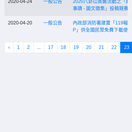
2020-04-24
一般公告
2020八卦山賞鷹活動之「鷹
事蹟 - 圖文徵集」投稿競賽
2020-04-20
一般公告
內政部消防署建置「119報案
P」供全國民眾免費下載使
‹
1
2
...
17
18
19
20
21
22
23